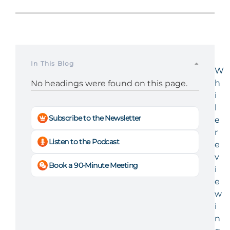
In This Blog
W
h
No headings were found on this page.
i
l
Subscribe to the Newsletter
e
r
Listen to the Podcast
e
v
Book a 90-Minute Meeting
i
e
w
i
n