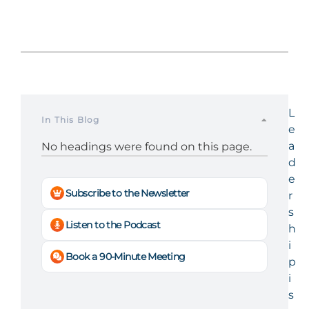
L
In This Blog
e
a
No headings were found on this page.
d
e
Subscribe to the Newsletter
r
s
Listen to the Podcast
h
i
Book a 90-Minute Meeting
p
i
s