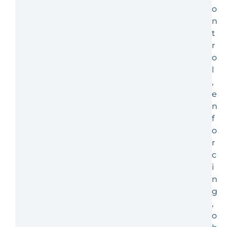
o
n
t
r
o
l
,
e
n
f
o
r
c
i
n
g
,
o