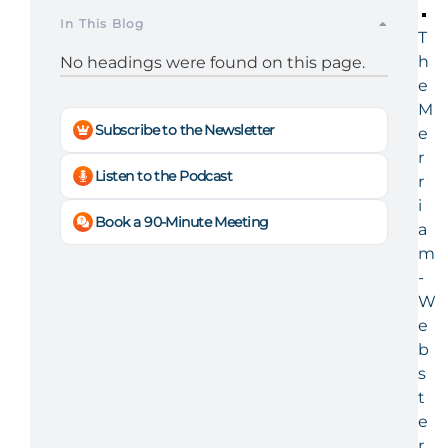
In This Blog
T
h
No headings were found on this page.
e
M
Subscribe to the Newsletter
e
r
Listen to the Podcast
r
i
Book a 90-Minute Meeting
a
m
-
W
e
b
s
t
e
r