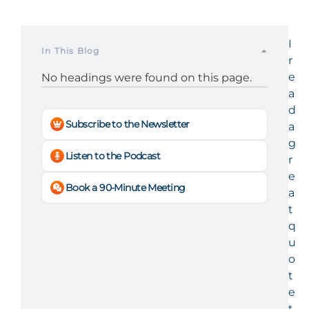
I
In This Blog
r
e
No headings were found on this page.
a
d
Subscribe to the Newsletter
a
g
Listen to the Podcast
r
e
Book a 90-Minute Meeting
a
t
q
u
o
t
e
t