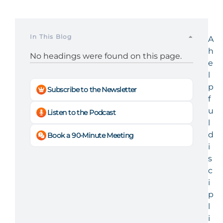
In This Blog
A
h
No headings were found on this page.
e
l
p
Subscribe to the Newsletter
f
u
Listen to the Podcast
l
d
Book a 90-Minute Meeting
i
s
c
i
p
l
i