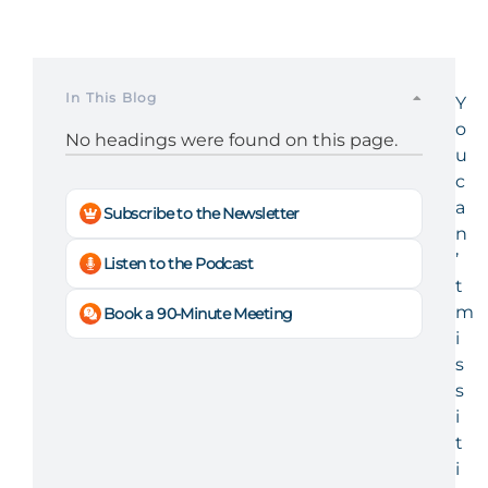
In This Blog
Y
o
No headings were found on this page.
u
c
a
Subscribe to the Newsletter
n
’
Listen to the Podcast
t
m
Book a 90-Minute Meeting
i
s
s
i
t
i