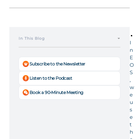
In This Blog
I
n
E
Subscribe to the Newsletter
O
S
Listen to the Podcast
,
w
Book a 90-Minute Meeting
e
u
s
e
t
h