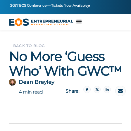
2027 EOS Conference — Tickets Now Available
BACK TO BLOG
No More ‘Guess
Who’ With GWC™
Dean Breyley
Share:
4 min read