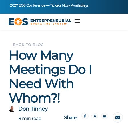
2027 EOS Conference — Tickets Now Available
BACK TO BLOG
How Many
Meetings Do I
Need With
Whom?!
Don Tinney
Share:
8 min read