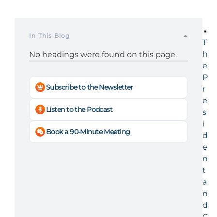
In This Blog
T
h
No headings were found on this page.
e
P
Subscribe to the Newsletter
r
e
Listen to the Podcast
s
i
Book a 90-Minute Meeting
d
e
n
t
a
n
d
C