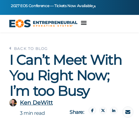
2027 EOS Conference — Tickets Now Available
BACK TO BLOG
I Can’t Meet With
You Right Now;
I’m too Busy
Ken DeWitt
Share:
3 min read