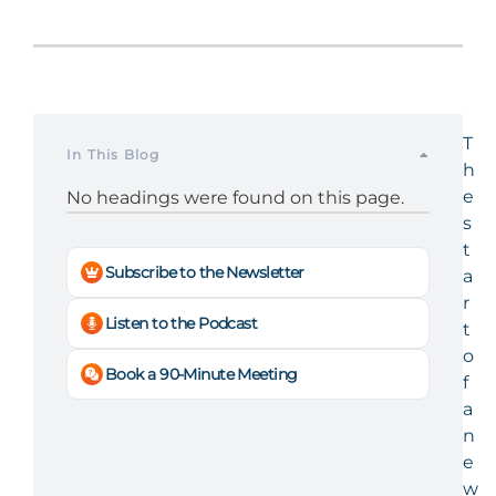
T
In This Blog
h
e
No headings were found on this page.
s
t
Subscribe to the Newsletter
a
r
Listen to the Podcast
t
o
Book a 90-Minute Meeting
f
a
n
e
w