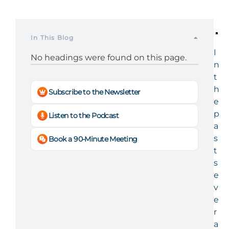
In This Blog
I
No headings were found on this page.
n
t
h
Subscribe to the Newsletter
e
p
Listen to the Podcast
a
s
Book a 90-Minute Meeting
t
s
e
v
e
r
a