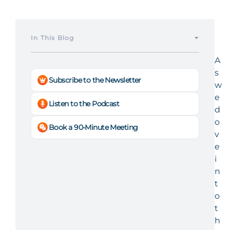
In This Blog
A
s
Subscribe to the Newsletter
w
e
Listen to the Podcast
d
o
Book a 90-Minute Meeting
v
e
i
n
t
o
t
h