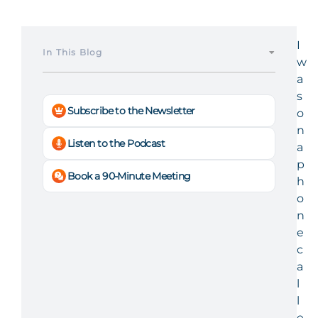
I
In This Blog
w
a
s
Subscribe to the Newsletter
o
n
Listen to the Podcast
a
p
Book a 90-Minute Meeting
h
o
n
e
c
a
l
l
e