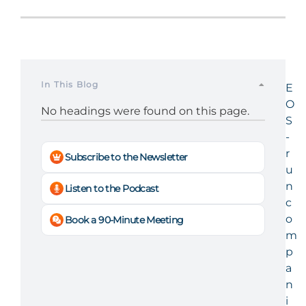
In This Blog
E
O
No headings were found on this page.
S
-
r
Subscribe to the Newsletter
u
n
Listen to the Podcast
c
o
Book a 90-Minute Meeting
m
p
a
n
i