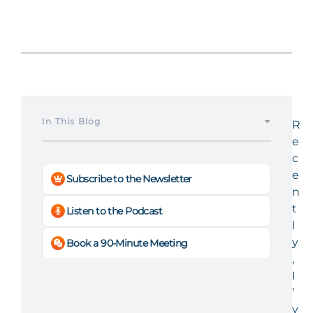
In This Blog
R
e
c
e
Subscribe to the Newsletter
n
t
Listen to the Podcast
l
y
Book a 90-Minute Meeting
,
I
’
v