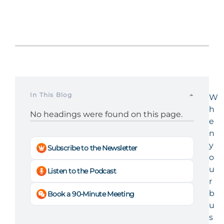
In This Blog
W
h
No headings were found on this page.
e
n
y
Subscribe to the Newsletter
o
u
Listen to the Podcast
r
b
Book a 90-Minute Meeting
u
s