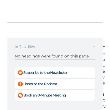
In This Blog
T
h
No headings were found on this page.
e
L
e
Subscribe to the Newsletter
v
e
Listen to the Podcast
l
1
Book a 90-Minute Meeting
0
M